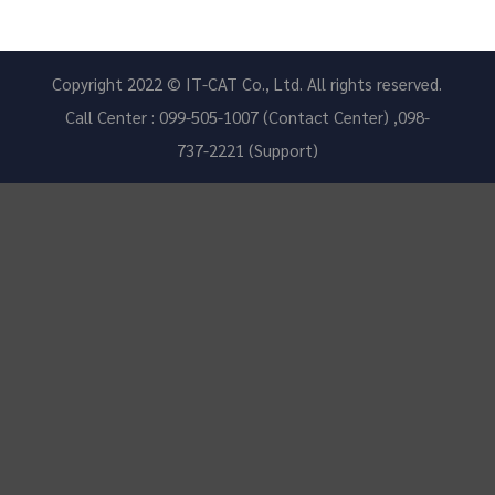
Copyright 2022 © IT-CAT Co., Ltd. All rights reserved.
Call Center : 099-505-1007 (Contact Center) ,098-
737-2221 (Support)