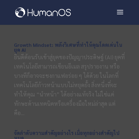
Growth Mindset: พลังวิเศษที่ทำให้คุณโดดเด่นใน
ยุค AI
ยินดีต้อนรับเข้าสู่ยุคของปัญญาประดิษฐ์ (AI) ยุคที่
เทคโนโลยีสามารถเขียนอีเมล สรุปรายงาน หรือ
บางทีก็อาจจะชงกาแฟอร่อย ๆ ได้ด้วย ในโลกที่
เทคโนโลยีก้าวหน้าแบบไม่หยุดยั้ง สิ่งหนึ่งที่จะ
ทำให้คุณ “นำหน้า” ได้อย่างแท้จริง ไม่ใช่แค่
ทักษะด้านเทคนิคหรือเครื่องมือใหม่ล่าสุด แต่
คือ...
จัดลำดับความสำคัญอย่างไร เมื่อทุกอย่างสำคัญไป
หมด