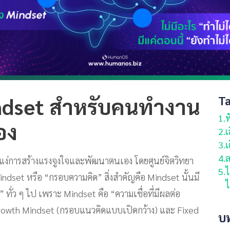
Ta
indset สำหรับคนทำงาน
1.
ฟ
อง
2.
เ
3.
เ
4.
ล
นแง่การสร้างแรงจูงใจและพัฒนาตนเอง โดยศูนย์จิตวิทยา
5.
ไ
 Mindset หรือ “กรอบความคิด” สิ่งสำคัญคือ Mindset นั้นมี
ไ
” ทั่ว ๆ ไป เพราะ Mindset คือ “ความเชื่อที่มีผลต่อ
อ Growth Mindset (กรอบแนวคิดแบบเปิดกว้าง) และ Fixed
บ