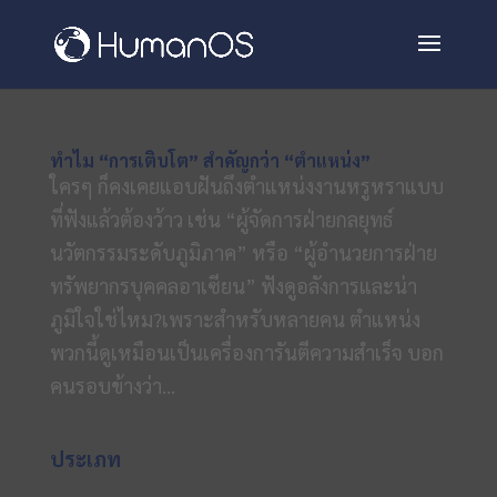
ทำไม “การเติบโต” สำคัญกว่า “ตำแหน่ง”
ใครๆ ก็คงเคยแอบฝันถึงตำแหน่งงานหรูหราแบบ
ที่ฟังแล้วต้องว้าว เช่น “ผู้จัดการฝ่ายกลยุทธ์
นวัตกรรมระดับภูมิภาค” หรือ “ผู้อำนวยการฝ่าย
ทรัพยากรบุคคลอาเซียน” ฟังดูอลังการและน่า
ภูมิใจใช่ไหม?เพราะสำหรับหลายคน ตำแหน่ง
พวกนี้ดูเหมือนเป็นเครื่องการันตีความสำเร็จ บอก
คนรอบข้างว่า...
ประเภท