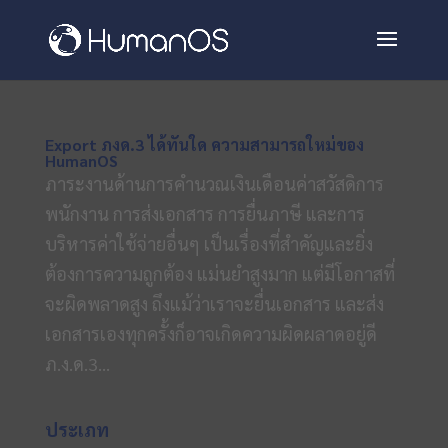
Export ภงด.3 ได้ทันใด ความสามารถใหม่ของ
HumanOS
ภาระงานด้านการคำนวณเงินเดือนค่าสวัสดิการ
พนักงาน การส่งเอกสาร การยื่นภาษี และการ
บริหารค่าใช้จ่ายอื่นๆ เป็นเรื่องที่สำคัญและยิ่ง
ต้องการความถูกต้อง แม่นยำสูงมาก แต่มีโอกาสที่
จะผิดพลาดสูง ถึงแม้ว่าเราจะยื่นเอกสาร และส่ง
เอกสารเองทุกครั้งก็อาจเกิดความผิดผลาดอยู่ดี
ภ.ง.ด.3...
ประเภท