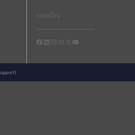
ลงทะเบียน
Facebook
LinkedIn
Instagram
Mail
X
YouTube
Support)