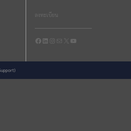
ลงทะเบียน
Facebook
LinkedIn
Instagram
Mail
X
YouTube
Support)