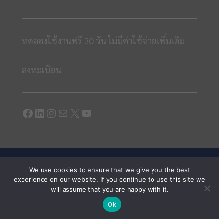
ทดลองใช้งานฟรี 30 วัน ไม่มีค่าใช้จ่ายเพิ่มเติม
ลงทะเบียน
Facebook
LinkedIn
Instagram
Mail
X
YouTube
Copyright 2022 © IT-CAT Co., Ltd. All rights reserved.
We use cookies to ensure that we give you the best
Call Center : 099-505-1007 (Contact Center) ,098-
experience on our website. If you continue to use this site we
will assume that you are happy with it.
737-2221 (Support)
Ok