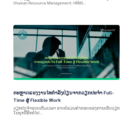
(Human Resource Management: HRM)...
ຕະຫຼາດແຮງງານໄທກຳລັງປ່ຽນຈາກວຽກປະຈຳ Full-
Time ສູ່ Flexible Work
ວຽກປະຈຳແບບເຕັມເວລາ ອາດບໍ່ແມ່ນຄຳຕອບຂອງການເຮັດວຽກ
ໃນຍຸກນີ້ອີກຕໍ່ໄປ...