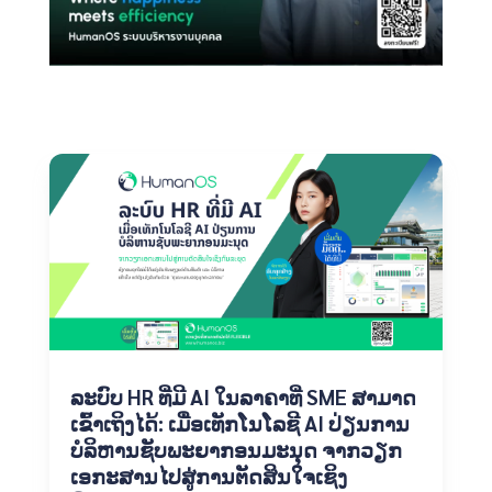
ລະບົບ HR ທີ່ມີ AI ໃນລາຄາທີ່ SME ສາມາດ
ເຂົ້າເຖິງໄດ້: ເມື່ອເທັກໂນໂລຊີ AI ປ່ຽນການ
ບໍລິຫານຊັບພະຍາກອນມະນຸດ ຈາກວຽກ
ເອກະສານໄປສູ່ການຕັດສິນໃຈເຊິງ