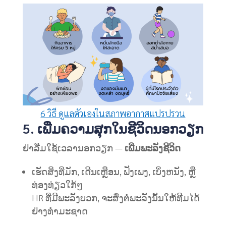
6 วิธี ดูแลตัวเองในสภาพอากาศแปรปรวน
5. ເພີ່ມຄວາມສຸກໃນຊີວິດນອກວຽກ
ຢ່າລືມໃຊ້ເວລານອກວຽກ —
ເພີ່ມພະລັງຊີວິດ
ເຮັດສິ່ງທີ່ມັກ, ເດີນເຫຼືອນ, ຟັງເພງ, ເບິ່ງຫນັງ, ຫຼື
ທ່ອງທ່ຽວໃກ້ໆ
HR ທີ່ມີພະລັງບວກ, ຈະສົ່ງຕໍ່ພະລັງນັ້ນໃຫ້ທີມໄດ້
ຢ່າງທຳມະຊາດ