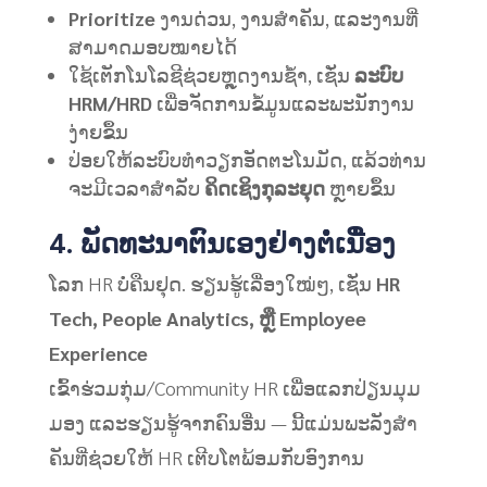
Prioritize
ງານດ່ວນ, ງານສໍາຄັນ, ແລະງານທີ່
ສາມາດມອບໝາຍໄດ້
ໃຊ້ເຕັກໂນໂລຊີຊ່ວຍຫຼຸດງານຊໍ້າ, ເຊັ່ນ
ລະບົບ
HRM/HRD
ເພື່ອຈັດການຂໍ້ມູນແລະພະນັກງານ
ງ່າຍຂຶ້ນ
ປ່ອຍໃຫ້ລະບົບທຳວຽກອັດຕະໂນມັດ, ແລ້ວທ່ານ
ຈະມີເວລາສໍາລັບ
ຄິດເຊິງກຸລະຍຸດ
ຫຼາຍຂຶ້ນ
4. ພັດທະນາຕົນເອງຢ່າງຕໍ່ເນື່ອງ
ໂລກ HR ບໍ່ຄືນຢຸດ. ຮຽນຮູ້ເລື່ອງໃໝ່ໆ, ເຊັ່ນ
HR
Tech, People Analytics, ຫຼື Employee
Experience
ເຂົ້າຮ່ວມກຸ່ມ/Community HR ເພື່ອແລກປ່ຽນມຸມ
ມອງ ແລະຮຽນຮູ້ຈາກຄົນອື່ນ — ນີ້ແມ່ນພະລັງສໍາ
ຄັນທີ່ຊ່ວຍໃຫ້ HR ເຕີບໂຕພ້ອມກັບອົງການ