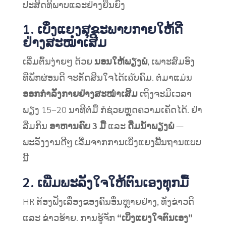
ປະສິດທິພາບແລະຢ່າງຍືນຍົງ
1. ເບິ່ງແຍງສຸຂະພາບກາຍໃຫ້ດີ
ຢ່າງສະໝ່ຳເສີມ
ເລີ່ມຕົ້ນງ່າຍໆ ດ້ວຍ
ນອນໃຫ້ພຽງພໍ
, ເພາະສົມອົງ
ທີ່ພັກຜ່ອນດີ ຈະຕັດສິນໃຈໄດ້ເຉັບຄົມ. ຕໍ່ມາແມ່ນ
ອອກກໍາລັງກາຍຢ່າງສະໝ່ຳເສີມ
ເຖິງຈະມີເວລາ
ພຽງ 15–20 ນາທີຕໍ່ມື້ ກໍຊ່ວຍຫຼຸດຄວາມເຄັດໄດ້. ຢ່າ
ລືມກິນ
ອາຫານຄົບ 3 ມື້
ແລະ
ດື່ມນ້ຳພຽງພໍ
—
ພະລັງງານດີໆ ເລີ່ມຈາກການເບິ່ງແຍງພື້ນຖານແບບ
ນີ້
2. ເພີ່ມພະລັງໃຈໃຫ້ຕົນເອງທຸກມື້
HR ຕ້ອງຟັງເລື່ອງຂອງຄົນອື່ນຫຼາຍຢ່າງ, ທັງຂ່າວດີ
ແລະ ຂ່າວຮ້າຍ. ການຮູ້ຈັກ
“ເບິ່ງແຍງໃຈຕົນເອງ”