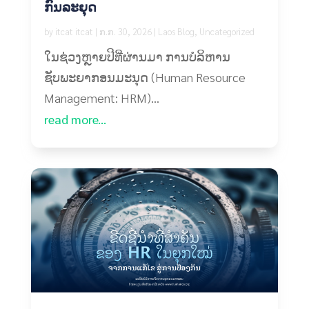
ກົນລະຍຸດ
by
itcat itcat
|
ກ.ກ. 30, 2026
|
Laos Blog
,
Uncategorized
ໃນຊ່ວງຫຼາຍປີທີ່ຜ່ານມາ ການບໍລິຫານ
ຊັບພະຍາກອນມະນຸດ (Human Resource
Management: HRM)...
read more...