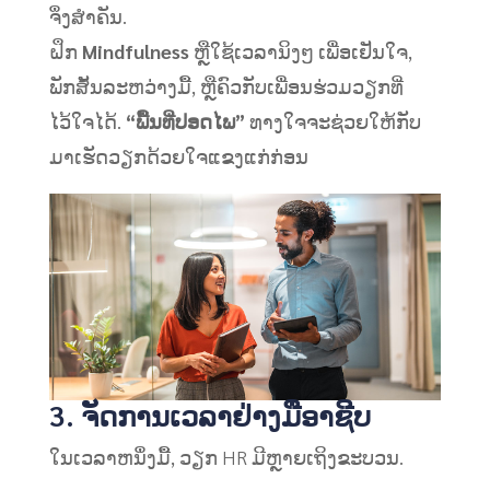
ຈຶ່ງສຳຄັນ.
ຝຶກ
Mindfulness
ຫຼືໃຊ້ເວລານິງໆ ເພື່ອເຢັນໃຈ,
ພັກສັ້ນລະຫວ່າງມື້, ຫຼືຄົວກັບເພື່ອນຮ່ວມວຽກທີ່
ໄວ້ໃຈໄດ້.
“ພື້ນທີ່ປອດໄພ”
ທາງໃຈຈະຊ່ວຍໃຫ້ກັບ
ມາເຮັດວຽກດ້ວຍໃຈແຂງແກ່ກ່ອນ
3. ຈັດການເວລາຢ່າງມືອາຊີບ
ໃນເວລາຫນຶ່ງມື້, ວຽກ HR ມີຫຼາຍເຖິງຂະບວນ.