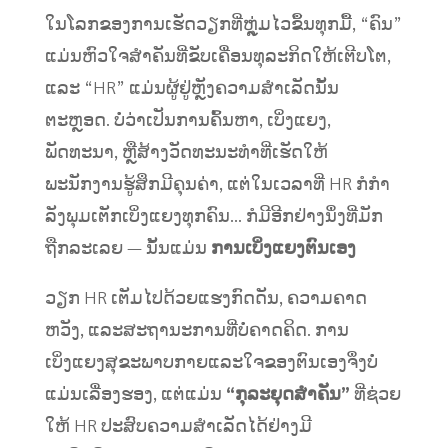
ໃນໂລກຂອງການເຮັດວຽກທີ່ຫຼຸ່ມໄວຂຶ້ນທຸກມື້, “ຄົນ”
ແມ່ນຫົວໃຈສໍາຄັນທີ່ຂັບເຄື່ອນທຸລະກິດໃຫ້ເຕີບໂຕ,
ແລະ “HR” ແມ່ນຜູ້ຢູ່ຫຼັງຄວາມສຳເລັດນັ້ນ
ຕະຫຼອດ. ບໍ່ວ່າເປັນການຄົ້ນຫາ, ເບິ່ງແຍງ,
ພັດທະນາ, ຫຼືສ້າງວັດທະນະທຳທີ່ເຮັດໃຫ້
ພະນັກງານຮູ້ສຶກມີຄຸນຄ່າ, ແຕ່ໃນເວລາທີ່ HR ກໍກຳ
ລັງພຸມເຕັກເບິ່ງແຍງທຸກຄົນ… ກໍມີອີກຢ່າງນຶ່ງທີ່ມັກ
ຖືກລະເລຍ — ນັ້ນແມ່ນ
ການເບິ່ງແຍງຕົນເອງ
ວຽກ HR ເຕັມໄປດ້ວຍແຮງກົດດັນ, ຄວາມຄາດ
ຫວັງ, ແລະສະຖານະການທີ່ບໍ່ຄາດຄິດ. ການ
ເບິ່ງແຍງສຸຂະພາບກາຍແລະໃຈຂອງຕົນເອງຈຶ່ງບໍ່
ແມ່ນເລື່ອງຮອງ, ແຕ່ແມ່ນ
“ກຸລະຍຸດສໍາຄັນ”
ທີ່ຊ່ວຍ
ໃຫ້ HR ປະສົບຄວາມສໍາເລັດໄດ້ຢ່າງມີ