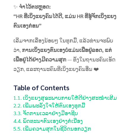
✨
ຈຳໄວ້ຕະຫຼອດ:
“HR ທີ່ເບິ່ງແຍງຄົນໄດ້ດີ, ແມ່ນ HR ທີ່ຮູ້ຈັກເບິ່ງແຍງ
ຕົນເອງກ່ອນ”
ເລີ່ມຈາກເລື່ອງນ້ອຍໆ ໃນທຸກມື້, ແລ້ວທ່ານຈະພົບ
ວ່າ,
ການເບິ່ງແຍງຕົນເອງບໍ່ແມ່ນເພື່ອຢູ່ລອດ, ແຕ່
ເພື່ອຢູ່ໄດ້ຢ່າງມີຄວາມສຸກ
— ທັງໃນຖານະຄົນເຮັດ
ວຽກ, ແລະຖານະຄົນທີ່ເບິ່ງແຍງຄົນອື່ນ ❤️
Table of Contents
1.
1. ເບິ່ງແຍງສຸຂະພາບກາຍໃຫ້ດີຢ່າງສະໝ່ຳເສີມ
2.
2. ເພີ່ມພະລັງໃຈໃຫ້ຕົນເອງທຸກມື້
3.
3. ຈັດການເວລາຢ່າງມືອາຊີບ
4.
4. ພັດທະນາຕົນເອງຢ່າງຕໍ່ເນື່ອງ
5.
5. ເພີ່ມຄວາມສຸກໃນຊີວິດນອກວຽກ