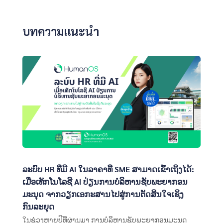
บทความแนะนำ
ລະບົບ HR ທີ່ມີ AI ໃນລາຄາທີ່ SME ສາມາດເຂົ້າເຖິງໄດ້:
ເມື່ອເທັກໂນໂລຊີ AI ປ່ຽນການບໍລິຫານຊັບພະຍາກອນ
ມະນຸດ ຈາກວຽກເອກະສານໄປສູ່ການຕັດສິນໃຈເຊິງ
ກົນລະຍຸດ
ໃນຊ່ວງຫຼາຍປີທີ່ຜ່ານມາ ການບໍລິຫານຊັບພະຍາກອນມະນຸດ