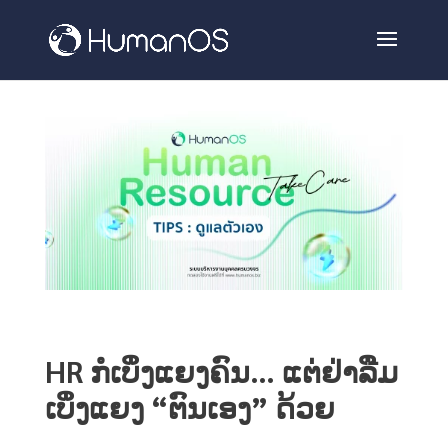
HR ກໍເບິ່ງແຍງຄົນ… ແຕ່ຢ່າລືມ
ເບິ່ງແຍງ “ຕົນເອງ” ດ້ວຍ