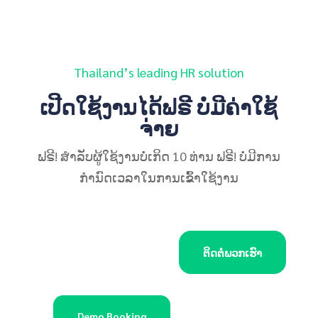
Thailand’s leading HR solution
ເປີດໃຊ້ງານໄດ້ຟຣີ ບໍ່ມີຄ່າໃຊ້
ຈ່າຍ
ຟຣີ! ສໍາລັບຜູ້ໃຊ້ງານບໍ່ເກິດ 10 ທ່ານ ຟຣີ! ບໍ່ມີການ
ກຳນົດເວລາໃນການເຂົ້າໃຊ້ງານ
ຕິດຕໍ່ພວກເຮົາ
Demo Booking