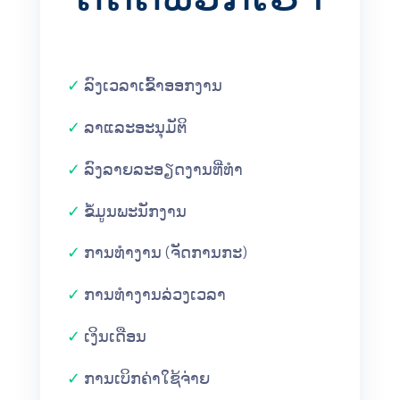
✓
ລົງເວລາເຂົ້າອອກງານ
✓
ລາແລະອະນຸມັຕິ
✓
ລົງລາຍລະອຽດງານທີ່ທໍາ
✓
ຂໍ້ມູນພະນັກງານ
✓
ການທຳງານ (ຈັດການກະ)
✓
ການທຳງານລ່ວງເວລາ
✓
ເງິນເດືອນ
✓
ການເບິກຄ່າໃຊ້ຈ່າຍ