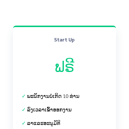
Start Up
ຟຣີ
✓
ພະນັກງານບໍ່ເກິດ 10 ທ່ານ
✓
ລົງເວລາເຂົ້າອອກງານ
✓
ລາແລະອະນຸມັຕິ