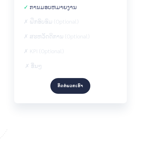
✓
ການມອບຫມາຍງານ
✗ ຝຶກອົບຮົມ (Optional)
✗ ສະຫວັດດິການ (Optional)
✗ KPI (Optional)
✗ ອື່ນໆ
ຕິດຕໍ່ພວກເຮົາ