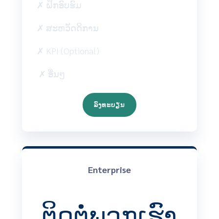
✗ ຝຶກອົບຮົມ
✗ ສະຫວັດດິການ
✗ KPI (Optional)
✗ ອື່ນໆ
ລົງທະບຽນ
Enterprise
ຕິດຕໍ່ພວກເຮົາ