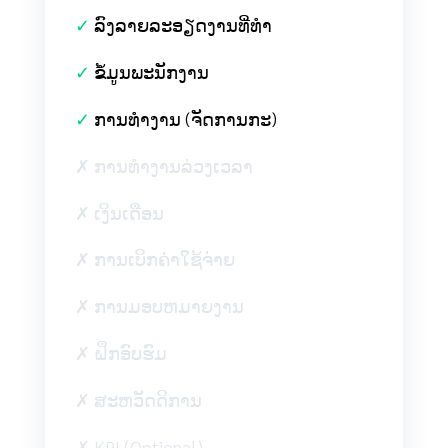
✓
ລົງລາຍລະອຽດງານທີ່ທໍາ
✓
ຂໍ້ມູນພະນັກງານ
✓
ການທຳງານ (ຈັດການກະ)
✗ ການທຳງານລ່ວງເວລາ
✗ ເງິນເດືອນ
✗ ການເບິກຄ່າໃຊ້ຈ່າຍ
✗ ການມອບຫມາຍງານ
✗ ຝຶກອົບຮົມ
✗ ສະຫວັດດິການ
✗ KPI (Optional)