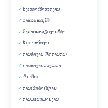
✓
ລົງເວລາເຂົ້າອອກງານ
✓
ລາແລະອະນຸມັຕິ
✓
ລົງລາຍລະອຽດງານທີ່ທໍາ
✓
ຂໍ້ມູນພະນັກງານ
✓
ການທຳງານ (ຈັດການກະ)
✓
ການທຳງານລ່ວງເວລາ
✓
ເງິນເດືອນ
✓
ການເບິກຄ່າໃຊ້ຈ່າຍ
✓
ການມອບຫມາຍງານ