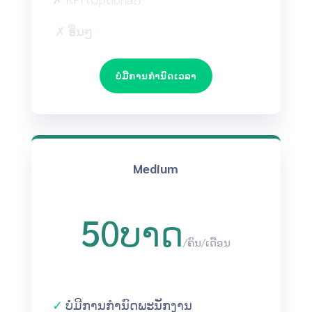
✗ ອື່ນໆ
ບໍ່ມີການກຳນົດເວລາ
Medium
50ບາດ
/
ຄົນ/ເດືອນ
✓
ບໍ່ມີການກຳນົດພະນັກງານ